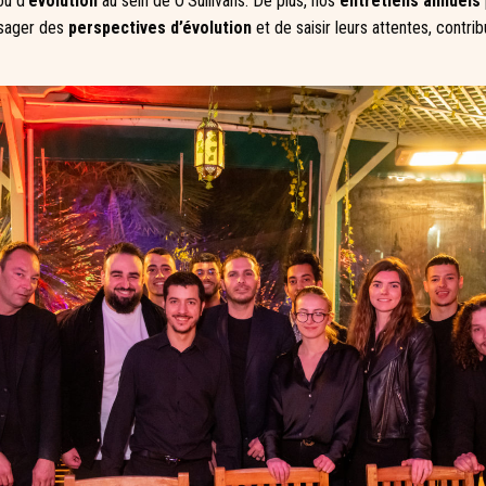
u d’
évolution
au sein de O’Sullivans. De plus, nos
entretiens annuels
isager des
perspectives d’évolution
et de saisir leurs attentes, contrib