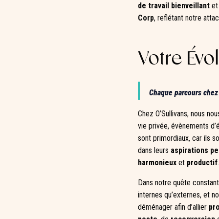
de travail
bienveillant
e
Corp
, reflétant notre att
Votre Évol
Chaque parcours chez 
Chez O’Sullivans, nous no
vie privée, évènements d’é
sont primordiaux, car ils s
dans leurs
aspirations pe
harmonieux
et
productif
.
Dans notre quête constante
internes qu’externes, et n
déménager afin d’allier
pro