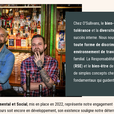
Chez O’Sullivans, le
bien-
tolérance
et la
diversit
succès interne. Nous no
toute forme de discrim
environnement de trava
familial. La Responsabilit
(
RSE
) et le
bien-être
de 
de simples concepts chez
fondamentaux qui guident
ental et Social
, mis en place en 2022, représente notre engagement 
cours soit encore en développement, son existence souligne notre déter