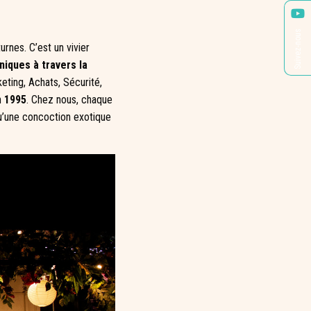
Suivez-nous
urnes. C’est un vivier
uniques à travers la
eting, Achats, Sécurité,
n
1995
. Chez nous, chaque
qu’une concoction exotique