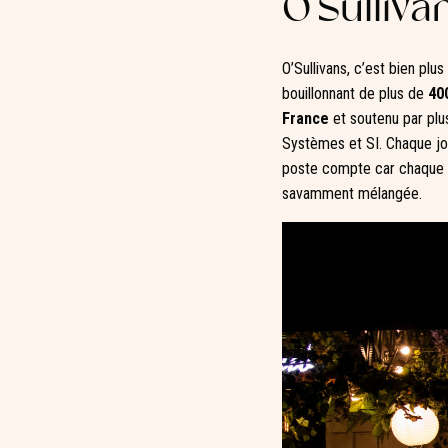
O’Sulliva
O’Sullivans, c’est bien plu
bouillonnant de plus de
40
France
et soutenu par plu
Systèmes et SI. Chaque jo
poste compte car chaque pe
savamment mélangée.