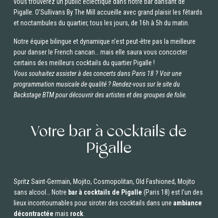
vous trouverez un public éclectique dans notre bar dansant de
Pigalle. O’Sullivans By The Mill accueille avec grand plaisir les fêtards
et noctambules du quartier, tous les jours, de 16h à 5h du matin.
Notre équipe bilingue et dynamique n’est peut-être pas la meilleure
pour danser le French cancan… mais elle saura vous concocter
certains des meilleurs cocktails du quartier Pigalle !
Vous souhaitez assister à des concerts dans Paris 18 ? Voir une
programmation musicale de qualité ? Rendez-vous sur le site du
Backstage BTM
pour découvrir des artistes et des groupes de folie.
Votre bar à cocktails de
Pigalle
Spritz Saint-Germain, Mojito, Cosmopolitan, Old Fashioned, Mojito
sans alcool… Notre
bar à cocktails de Pigalle
(Paris 18) est l’un des
lieux incontournables pour siroter des cocktails dans une
ambiance
décontractée
mais
rock
.