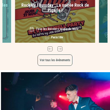
s les
RockMy Thursday : La soirée Rock de
Pigalle !
Tous les derniers jeudis du mois
|
Paris 18e
Voir tous les événements