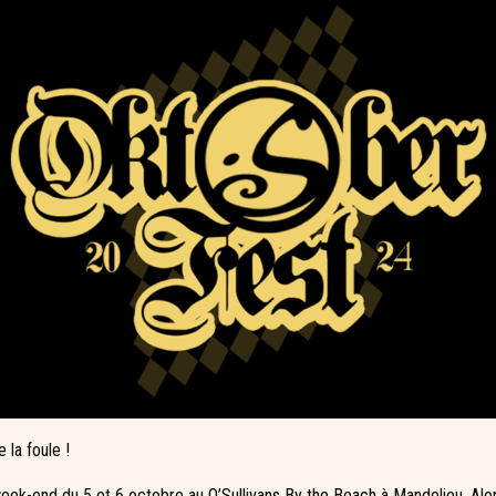
 la foule !
e week-end du 5 et 6 octobre au
O’Sullivans By the Beach
à Mandelieu. Alor