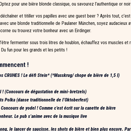
Optez pour une bière blonde classique, ou savourez l’authentique or noir 
chaîner et titiller vos papilles avec une guest beer ? Après tout, c’est u
es avec une blonde traditionnelle de Paulaner München, soyez audacieux 
icorne ou trouvez votre bonheur avec un Eirdinger.
re fermenter sous trois litres de houblon, échauffez vos muscles et re
 Du fun pour les grands et les petits !
ommencent !
s CRUHES ! Le défi Stein* (*Masskrug/ chope de bière de 1,5 l)
el ! (Concours de dégustation de mini-bretzels)
s Polka (danse traditionnelle de l’Oktoberfest)
Concours de yodel ! Comme c’est écrit sur la canette de bière
onheur. Le pub s’anime avec de la musique live
ong, le lancer de saucisse, les shots de bière et bien plus encore. Part