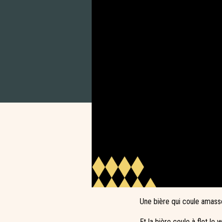
Une bière qui coule amasse
Et la bière coule à flot l