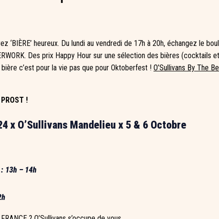
ez ‘BIÈRE’ heureux. Du lundi au vendredi de 17h à 20h, échangez le boul
RWORK. Des prix Happy Hour sur une sélection des bières (cocktails et 
 bière c’est pour la vie pas que pour Oktoberfest !
O’Sullivans By The B
! PROST !
4 x O’Sullivans Mandelieu x 5 & 6 Octobre
 : 13h – 14h
2h
RANCE ? O’Sullivans s’occupe de vous.