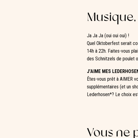
Musique, 
Ja Ja Ja (oui oui oui) !
Quel Oktoberfest serait co
14h à 22h. Faites-vous pla
des Schnitzels de poulet o
J’AIME MES LEDERHOSEN
Êtes-vous prêt à AIMER v
supplémentaires (et un sho
Lederhosen*? Le choix est 
Vous ne p