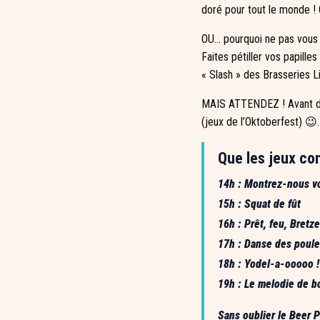
doré pour tout le monde ! 
OU… pourquoi ne pas vous dé
Faites pétiller vos papill
« Slash » des Brasseries L
MAIS ATTENDEZ ! Avant d’êt
(jeux de l’Oktoberfest) 😉.
Que les jeux c
14h : Montrez-nous vo
15h : Squat de fût
16h : Prêt, feu, Bretz
17h : Danse des poulet
18h : Yodel-a-ooooo ! 
19h : Le melodie de b
Sans oublier le Beer P