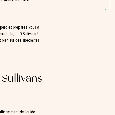
Suivez-nous
’apéro et préparez-vous à
emand façon O’Sullivans !
 bien sûr des spécialités
’Sullivans
uffisamment de liquide