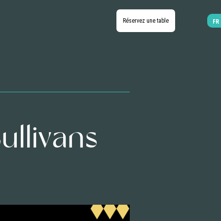
Réservez une table
FR
ullivans