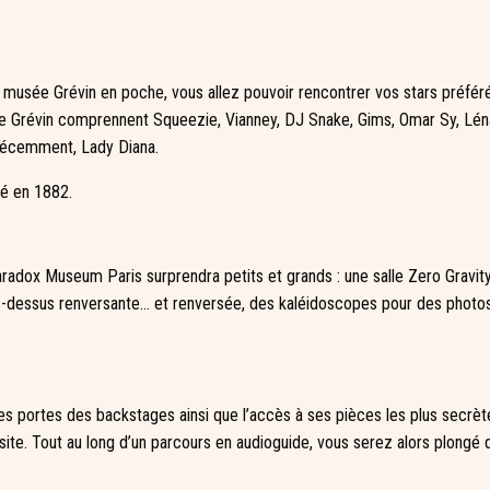
le musée Grévin en poche, vous allez pouvoir rencontrer vos stars préfér
 Grévin comprennent Squeezie, Vianney, DJ Snake, Gims, Omar Sy, Léna
 récemment, Lady Diana.
é en 1882.
aradox Museum Paris surprendra petits et grands : une salle Zero Gravity o
s-dessus renversante… et renversée, des kaléidoscopes pour des photos 
s portes des backstages ainsi que l’accès à ses pièces les plus secrèt
isite. Tout au long d’un parcours en audioguide, vous serez alors plongé