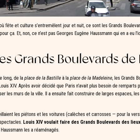
is où fête et culture s’entremêlent jour et nuit, ce sont les Grands Boulev
 pour ça. Et, non, ce n’est pas Georges Eugène Haussmann qui en a eu l’id
des Grands Boulevards de 
e long, de la
place de la Bastille
à la
place de la Madeleine
, les Grands B
 Louis XIV. Après avoir décidé que Paris n’avait plus besoin de remparts
ser les murs de la ville. Il a ensuite fait construire de larges espaces, le
laient les piétons et les voitures (calèches et carrosses — pour la versi
x spectacles.
Louis XIV voulait faire des Grands Boulevards des lieu
 Haussmann les a réaménagés.