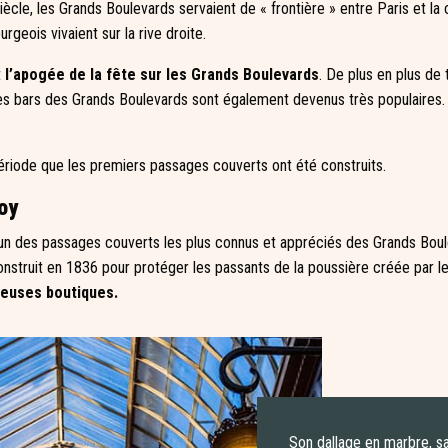
siècle, les Grands Boulevards servaient de « frontière » entre Paris et 
geois vivaient sur la rive droite.
t
l’apogée de la fête sur les Grands Boulevards
. De plus en plus de 
 les bars des Grands Boulevards sont également devenus très populaires. O
ériode que les premiers passages couverts ont été construits.
oy
un des passages couverts les plus connus et appréciés des Grands Boulev
truit en 1836 pour protéger les passants de la poussière créée par les 
euses boutiques.
Son dallage en marbre, sa