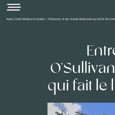
Home
|
Entre théâtres et musées : O’Sullivans, le bar Grands Boulevards qui fait le lien entre
Entr
O’Sulliva
qui fait le