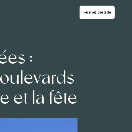
Réservez une table
ées :
Boulevards
e et la fête