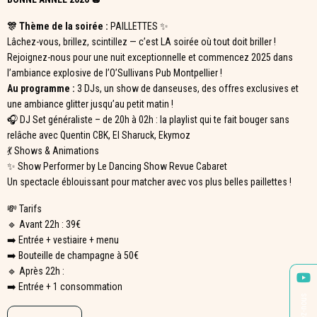
🎊 Thème de la soirée :
PAILLETTES ✨
Lâchez-vous, brillez, scintillez — c’est LA soirée où tout doit briller !
Rejoignez-nous pour une nuit exceptionnelle et commencez 2025 dans
l’ambiance explosive de l’O’Sullivans Pub Montpellier !
Au programme :
3 DJs, un show de danseuses, des offres exclusives et
une ambiance glitter jusqu’au petit matin !
🎧 DJ Set généraliste – de 20h à 02h : la playlist qui te fait bouger sans
relâche avec Quentin CBK, El Sharuck, Ekymoz
💃 Shows & Animations
✨ Show Performer by Le Dancing Show Revue Cabaret
Un spectacle éblouissant pour matcher avec vos plus belles paillettes !
💸 Tarifs
🔹 Avant 22h : 39€
➡️ Entrée + vestiaire + menu
➡️ Bouteille de champagne à 50€
🔹 Après 22h :
➡️ Entrée + 1 consommation
Suivez-nous