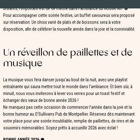
! Que ce soit une robe à sequins, un costume chic ou des accessoires
brillants, l’important est de se mettre dans l’ambiance du Nouvel An. 🪩
Pour accompagner cette soirée festive, un buffet savoureux sera proposé
sur réservation. Un choix varié de plats et de boissons sera à votre
disposition, afin de célébrer la nouvelle année dans la joie et la convivialité.
Un réveillon de paillettes et de
musique
La musique vous fera danser jusqu’au bout de la nuit, avec une playlist
entraînante qui saura mettre tout le monde dans l’ambiance. Et bien sûr, à
minuit, nous vous inviterons à lever vos verres pour un toast festif et
échanger des vœux de bonne année 2026 !
Ne manquez pas cette occasion de commencer l’année dans la joie et la
bonne humeur au O’Sullivans Pub de Montpellier. Réservez dès maintenant
votre place pour une soirée inoubliable, remplie de paillettes, de rires et de
souvenirs mémorables. Soyez prêts à accueillir 2026 avec éclat !
BONNE ANNÉE 2026 🪩