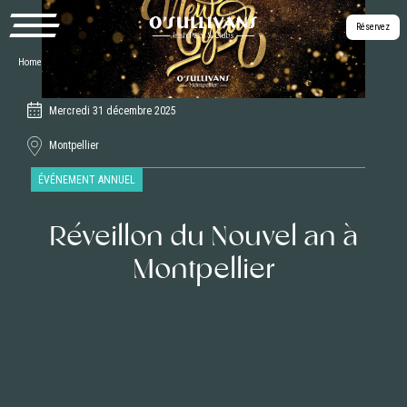
Réservez
Home
|
Les événements
|
Réveillon du Nouvel an à Montpellier
Mercredi 31 décembre 2025
Montpellier
🪩 Célébrez le Nouvel An 2026
ÉVÉNEMENT ANNUEL
dans une ambiance
scintillante au O’Sullivans Pub
Réveillon du Nouvel an à
Montpellier !
Montpellier
Pour cette occasion spéciale, nous vous proposons un thème paillettes
qui promet de faire briller votre soirée. Préparez-vous à vivre une nuit
mémorable, où l’élégance et la fête seront au rendez-vous.
Dès votre arrivée, vous serez accueilli dans un décor étincelant avec plein
de paillettes. C’est le moment idéal pour sortir vos tenues les plus glamour